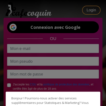
Login
Connexion avec Google
OU
J'accepte les
CGU
et la
politique de protection des données
, et
certifie être âgé de plus de 18 ans
Bonjour ! Pourrions-nous activer des services
supplémentaires pour
Statistiques & Marketing
? Vous