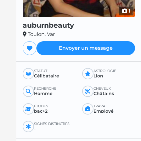
1
auburnbeauty
Toulon, Var
Envoyer un message
STATUT
ASTROLOGIE
Célibataire
Lion
RECHERCHE
CHEVEUX
Homme
Châtains
ÉTUDES
TRAVAIL
bac+2
Employé
SIGNES DISTINCTIFS
-