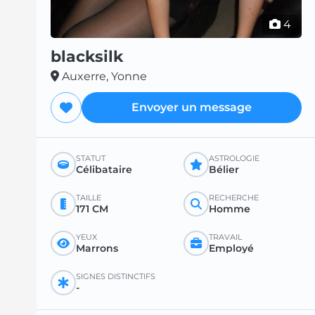
4
blacksilk
Auxerre, Yonne
Envoyer un message
STATUT
ASTROLOGIE
Célibataire
Bélier
TAILLE
RECHERCHE
171 CM
Homme
YEUX
TRAVAIL
Marrons
Employé
SIGNES DISTINCTIFS
-