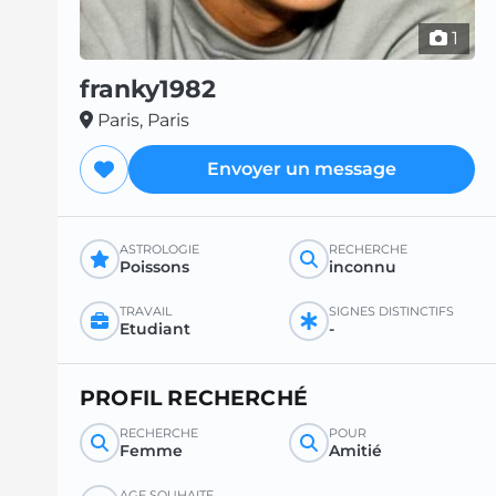
1
franky1982
Paris, Paris
Envoyer un message
ASTROLOGIE
RECHERCHE
Poissons
inconnu
TRAVAIL
SIGNES DISTINCTIFS
Etudiant
-
PROFIL RECHERCHÉ
RECHERCHE
POUR
Femme
Amitié
ÂGE SOUHAITÉ