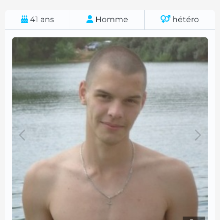
41
ans
Homme
hétéro