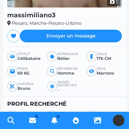
1
massimiliano3
Pesaro, Marche-Pesaro-Urbino
Envoyer un message
STATUT
ASTROLOGIE
TAILLE
Célibataire
Bélier
176 CM
POIDS
RECHERCHE
YEUX
69 KG
Homme
Marrons
SIGNES
CHEVEUX
DISTINCTIFS
Bruns
-
PROFIL RECHERCHÉ
RECHERCHE
POUR
ÂGE SOUHAITÉ
Femme
Tout
-
U