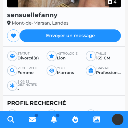
4
sensuellefanny
Mont-de-Marsan, Landes
Envoyer un message
STATUT
ASTROLOGIE
TAILLE
Divorcé(e)
Lion
169 CM
RECHERCHE
YEUX
TRAVAIL
Femme
Marrons
Profession libérale
SIGNES
DISTINCTIFS
-
PROFIL RECHERCHÉ
RECHERCHE
POUR
ÂGE SOUHAITÉ
Homme
Rencontre sérieuse
Entre 18 et 35
U