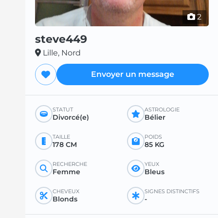
2
steve449
Lille, Nord
Envoyer un message
STATUT
ASTROLOGIE
Divorcé(e)
Bélier
TAILLE
POIDS
178 CM
85 KG
RECHERCHE
YEUX
Femme
Bleus
CHEVEUX
SIGNES DISTINCTIFS
Blonds
-