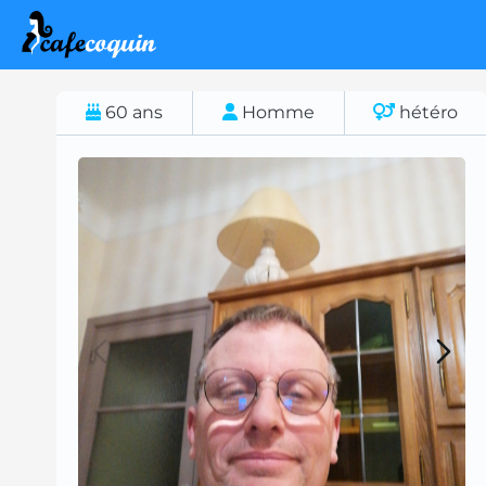
60
ans
Homme
hétéro