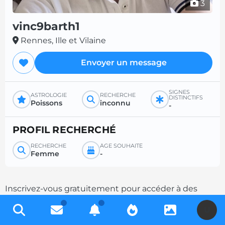
3
vinc9barth1
Rennes, Ille et Vilaine
Envoyer un message
SIGNES
ASTROLOGIE
RECHERCHE
DISTINCTIFS
Poissons
inconnu
-
PROFIL RECHERCHÉ
RECHERCHE
ÂGE SOUHAITÉ
Femme
-
Inscrivez-vous gratuitement pour accéder à des
milliers de profils et multipliez les chances de
U
contacts en complétant votre description.